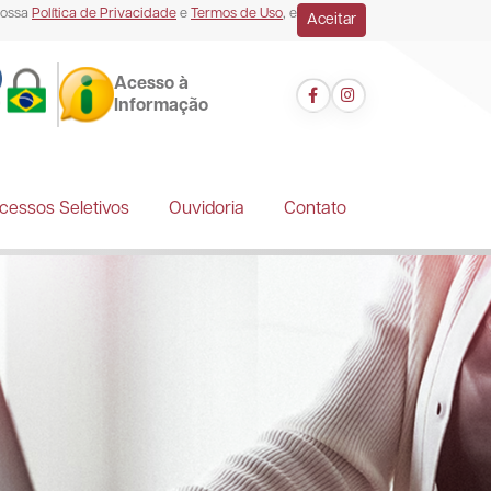
nossa
Política de Privacidade
e
Termos de Uso
, e
Aceitar
Acesso à
Informação
Facebook
Instagram
cessos Seletivos
Ouvidoria
Contato